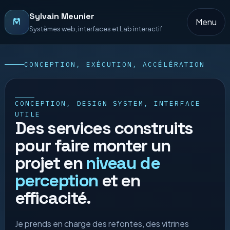
Sylvain Meunier
Menu
Systèmes web, interfaces et Lab interactif
Accueil
CONCEPTION, EXÉCUTION, ACCÉLÉRATION
Services
CONCEPTION, DESIGN SYSTEM, INTERFACE
UTILE
Lab
Des services construits
pour faire monter un
Partenaires
projet en
niveau de
Contact
perception
et en
efficacité.
Je prends en charge des refontes, des vitrines